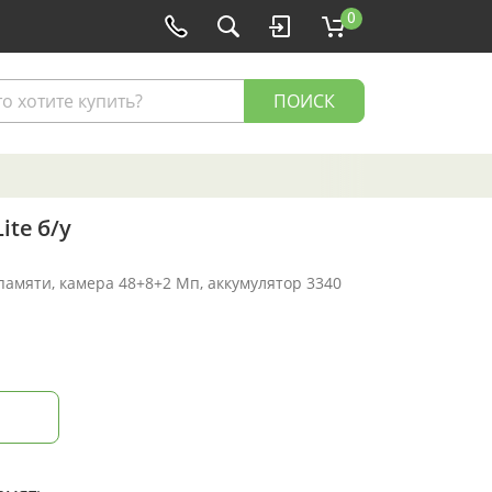
0
ПОИСК
ite б/у
 памяти, камера 48+8+2 Мп, аккумулятор 3340