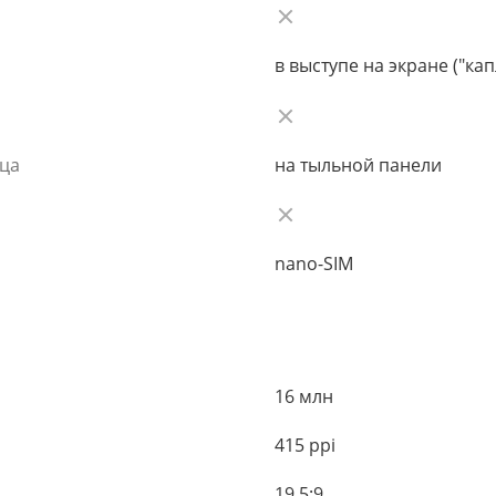
в выступе на экране ("кап
ьца
на тыльной панели
nano-SIM
16 млн
415 ppi
19.5:9