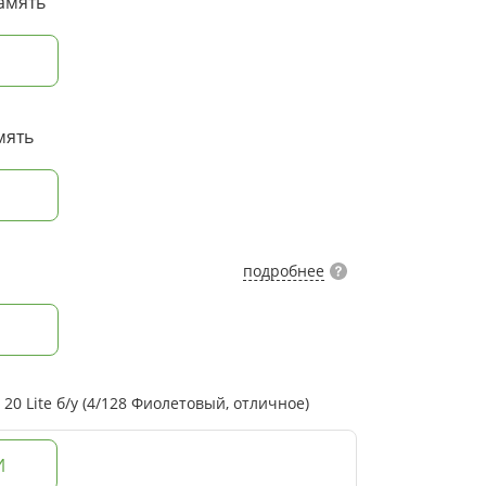
амять
мять
подробнее
0 Lite б/у (4/128 Фиолетовый, отличное)
И