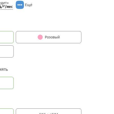
едит»
Ещё
4
/мес
.57
Розовый
мять