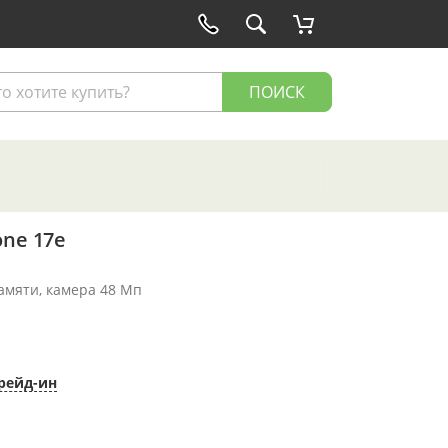
ПОИСК
one 17e
памяти, камера 48 Мп
рейд-ин