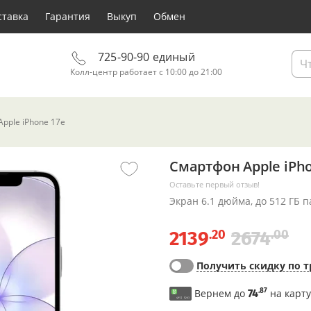
ставка
Гарантия
Выкуп
Обмен
725-90-90 единый
Колл-центр работает с 10:00 до 21:00
pple iPhone 17e
Смартфон Apple iPh
Оставьте первый отзыв!
Экран 6.1 дюйма, до 512 ГБ 
.20
.00
2139
2674
Получить скидку по т
.87
Вернем до
74
на карту