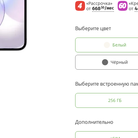
«Рассрочка»
«Кр
от
668
/мес
от
4
.50
Выберите цвет
Белый
Чёрный
Выберите встроенную па
256 ГБ
Дополнительно