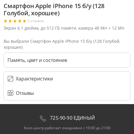
Смартфон Apple iPhone 15 б/у (128
Голубой, хорошее)
5 отзывов
Экран 6.1 дюйма, до 512 ГБ памяти, камера 48 Мп + 12 Мп
Вы выбрали Смартфон Apple iPhone 15 б/у (128 Голубой,
хорошее)
Память, цвет и состояние
Характеристики
Отзывы
Через соцсети (рекомендуется)
Выберите оператора для звонка
Если у Вас появились замечания по работе сотрудников компании, пожалуйста, обратитесь напрямую к руководству, воспользовавшись данной формой обратной связи.
Имя
Номер телефона (не обязательно)
Колл-цент работает с 10:00 до 21:00
С помощью аккаунта
Создать аккаунт
E-mail
Или закажите обратный звонок
Узнай первым!
E-mail
Имя
Пароль
Сообщение
Подписаться
Телефон
Секретные скидки в Telegram-канале
или
ПЕРЕЗВОНИТЕ МНЕ
Подписаться
Забыли пароль?
ОТПРАВИТЬ
Нажимая на кнопку “Подписаться”
вы соглашаетесь с условиями публичной оферты.
725-90-90 ЕДИНЫЙ
Колл-центр работает ежедневно с 10:00 до 21:00