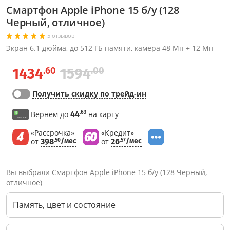
Смартфон Apple iPhone 15 б/у (128
Черный, отличное)
5 отзывов
Экран 6.1 дюйма, до 512 ГБ памяти, камера 48 Мп + 12 Мп
.60
.00
1434
1594
Получить скидку по трейд-ин
.63
Вернем до
44
на карту
«Рассрочка»
«Кредит»
от
398
/мес
от
26
/мес
.50
.57
Вы выбрали Смартфон Apple iPhone 15 б/у (128 Черный,
отличное)
Память, цвет и состояние