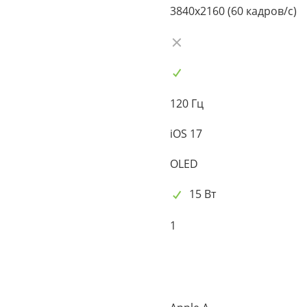
3840x2160 (60 кадров/с)
120 Гц
iOS 17
OLED
15 Вт
1