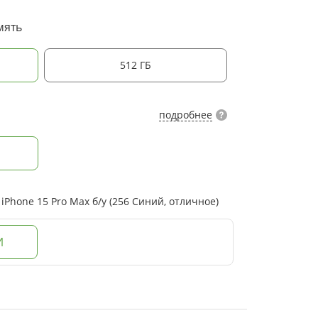
мять
512 ГБ
подробнее
Phone 15 Pro Max б/у (256 Синий, отличное)
И