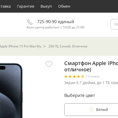
ставка
Гарантия
Выкуп
Обмен
725-90-90 единый
Колл-центр работает с 10:00 до 21:00
pple iPhone 15 Pro Max б/у
256 ГБ, Синий, Отличное
Смартфон Apple iPho
отличное)
7 отзывов
Экран 6.7 дюйма, до 1 ТБ па
Выберите цвет
Белый