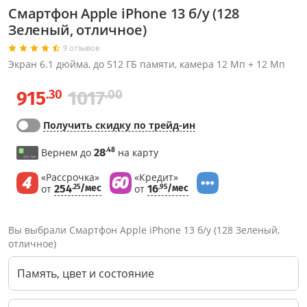
Смартфон Apple iPhone 13 б/у (128
Зеленый, отличное)
9 отзывов
Экран 6.1 дюйма, до 512 ГБ памяти, камера 12 Мп + 12 Мп
.30
.00
915
1017
Получить скидку по трейд-ин
.48
Вернем до
28
на карту
«Рассрочка»
«Кредит»
от
254
/мес
от
16
/мес
.25
.95
Вы выбрали Смартфон Apple iPhone 13 б/у (128 Зеленый,
отличное)
Память, цвет и состояние