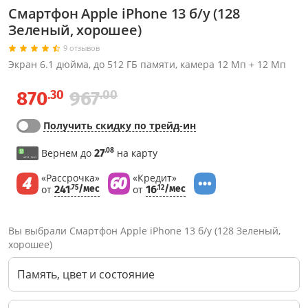
Смартфон Apple iPhone 13 б/у (128
Зеленый, хорошее)
9 отзывов
Экран 6.1 дюйма, до 512 ГБ памяти, камера 12 Мп + 12 Мп
.30
.00
870
967
Получить скидку по трейд-ин
.08
Вернем до
27
на карту
«Рассрочка»
«Кредит»
от
241
/мес
от
16
/мес
.75
.12
Вы выбрали Смартфон Apple iPhone 13 б/у (128 Зеленый,
хорошее)
Память, цвет и состояние