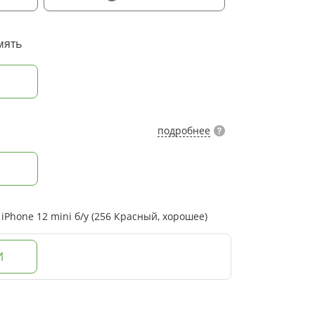
мять
подробнее
Phone 12 mini б/у (256 Красный, хорошее)
И