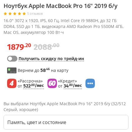
Ноутбук Apple MacBook Pro 16" 2019 б/у
5 отзывов
16.0" 3072 x 1920, IPS, 60 Гц, Intel Core i9 9880H, до 32 ГБ
DDR4, SSD до 1 ТБ, видеокарта AMD Radeon Pro 5500M 4ГБ,
Mac OS, аккумулятор 100 Вт·ч
.20
.00
1879
2088
Получить скидку по трейд-ин
.46
Вернем до
58
на карту
«Рассрочка»
«Кредит»
от
522
/мес
от
34
/мес
.00
.80
Вы выбрали Ноутбук Apple MacBook Pro 16" 2019 б/у (32/512
Серый, хорошее)
Память, цвет и состояние