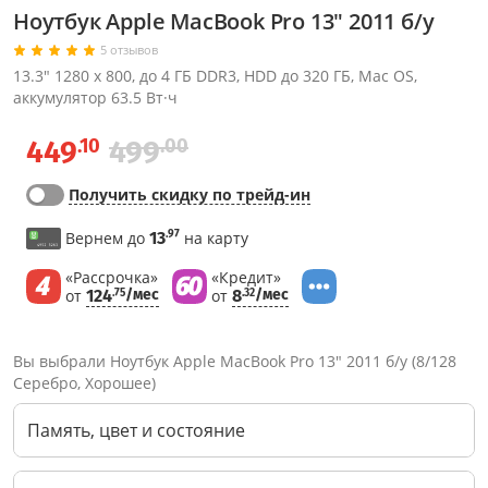
Ноутбук Apple MacBook Pro 13" 2011 б/у
5 отзывов
13.3" 1280 x 800, до 4 ГБ DDR3, HDD до 320 ГБ, Mac OS,
аккумулятор 63.5 Вт·ч
.10
.00
449
499
Получить скидку по трейд-ин
.97
Вернем до
13
на карту
«Рассрочка»
«Кредит»
от
124
/мес
от
8
/мес
.75
.32
Вы выбрали Ноутбук Apple MacBook Pro 13" 2011 б/у (8/128
Серебро, Хорошее)
Память, цвет и состояние
Через соцсети (рекомендуется)
Выберите оператора для звонка
Если у Вас появились замечания по работе сотрудников компании, пожалуйста, обратитесь напрямую к руководству, воспользовавшись данной формой обратной связи.
Имя
Номер телефона (не обязательно)
Колл-цент работает с 10:00 до 21:00
С помощью аккаунта
Создать аккаунт
E-mail
Или закажите обратный звонок
Узнай первым!
E-mail
Имя
Пароль
Сообщение
Подписаться
Телефон
Секретные скидки в Telegram-канале
или
ПЕРЕЗВОНИТЕ МНЕ
Подписаться
Забыли пароль?
ОТПРАВИТЬ
Нажимая на кнопку “Подписаться”
вы соглашаетесь с условиями публичной оферты.