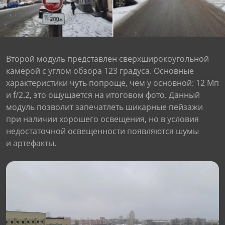
Второй модуль представлен сверхширокоугольной
камерой с углом обзора 123 градуса. Основные
характеристики чуть попроще, чем у основной: 12 Мп
и f/2.2, это ощущается на итоговом фото. Данный
Через соцсети (рекомендуется)
Выберите оператора для звонка
Если у Вас появились замечания по работе сотрудников компании, пожалуйста, обратитесь напрямую к руководству, воспользовавшись данной формой обратной связи.
Имя
Номер телефона (не обязательно)
Колл-цент работает с 10:00 до 21:00
С помощью аккаунта
Создать аккаунт
E-mail
Или закажите обратный звонок
Узнай первым!
E-mail
Имя
модуль позволит запечатлеть шикарные пейзажи
Пароль
Сообщение
Подписаться
Телефон
Секретные скидки в Telegram-канале
или
ПЕРЕЗВОНИТЕ МНЕ
Подписаться
Забыли пароль?
ОТПРАВИТЬ
Нажимая на кнопку “Подписаться”
вы соглашаетесь с условиями публичной оферты.
при наличии хорошего освещения, но в условия
недостаточной освещенности появляются шумы
и артефакты.