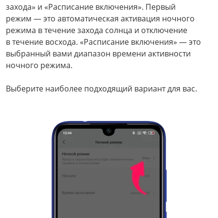
захода» и «Расписание включения». Первый
режим — это автоматическая активация ночного
режима в течение захода солнца и отключение
в течение восхода. «Расписание включения» — это
выбранный вами диапазон времени активности
ночного режима.
Выберите наиболее подходящий вариант для вас.
Через соцсети (рекомендуется)
Выберите оператора для звонка
Если у Вас появились замечания по работе сотрудников компании, пожалуйста, обратитесь напрямую к руководству, воспользовавшись данной формой обратной связи.
Имя
Номер телефона (не обязательно)
Колл-цент работает с 10:00 до 21:00
С помощью аккаунта
Создать аккаунт
E-mail
Или закажите обратный звонок
Узнай первым!
E-mail
Имя
Пароль
Сообщение
Подписаться
Телефон
Секретные скидки в Telegram-канале
или
ПЕРЕЗВОНИТЕ МНЕ
Подписаться
Забыли пароль?
ОТПРАВИТЬ
Нажимая на кнопку “Подписаться”
вы соглашаетесь с условиями публичной оферты.