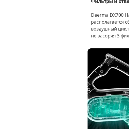
Фильтры и отве
Deerma DX700 Ha
располагается с
воздушный цикло
не засоряя 3 фи