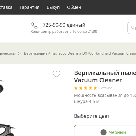
ставка
Гарантия
Выкуп
Обмен
725-90-90 единый
Колл-центр работает с 10:00 до 21:00
пылесосы
Вертикальный пылесос Deerma DX700 Handheld Vacuum Clean
Вертикальный пыле
Vacuum Cleaner
2 отзыва
Мощность всасывания до 150
шнура 4.5 м
Выберите цвет
Чёрный