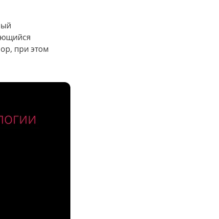
рый
зующийся
ор, при этом