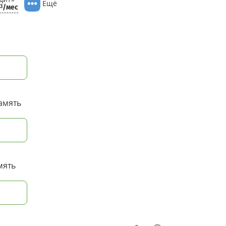
Ещё
/мес
83
амять
мять