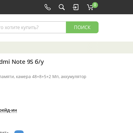
0
ПОИСК
mi Note 9S б/у
 памяти, камера 48+8+5+2 Мп, аккумулятор
рейд-ин
дит»