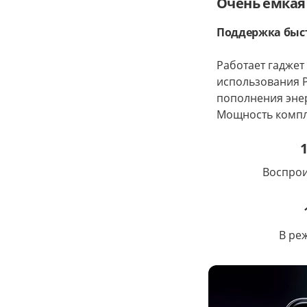
Очень емкая
Поддержка быст
Работает гаджет
использования Р
пополнения эне
Мощность компле
1
Воспрои
В ре