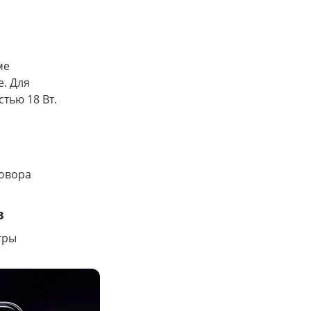
ме
е. Для
тью 18 Вт.
овора
в
гры