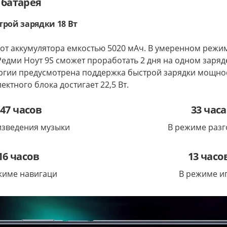
 батарея
рой зарядки 18 Вт
 от аккумулятора емкостью 5020 мАч. В умеренном режи
едми Ноут 9S сможет проработать 2 дня на одном заряд
ргии предусмотрена поддержка быстрой зарядки мощнос
ктного блока достигает 22,5 Вт.
47 часов
33 часа
зведения музыки
В режиме разг
16 часов
13 часо
жиме навигаци
В режиме и