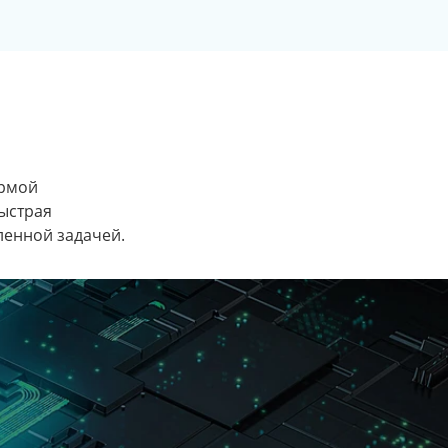
ормой
Быстрая
ленной задачей.