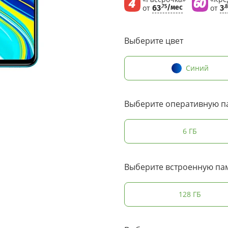
от
63
/мес
от
3
.75
.
Выберите цвет
Синий
Выберите оперативную п
6 ГБ
Выберите встроенную па
128 ГБ