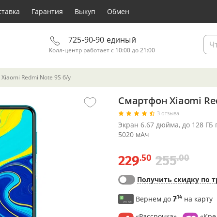
ставка
Гарантия
Выкуп
Обмен
725-90-90 единый
Колл-центр работает с 10:00 до 21:00
Xiaomi Redmi Note 9S б/у
Смартфон Xiaomi Red
3 отзыва
Экран 6.67 дюйма, до 128 ГБ
5020 мАч
.50
.00
229
255
Получить скидку по т
.14
Вернем до
7
на карту
«Рассрочка»
«Кре