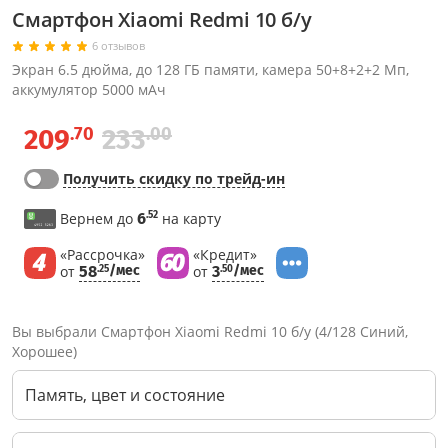
Смартфон Xiaomi Redmi 10 б/у
6 отзывов
Экран 6.5 дюйма, до 128 ГБ памяти, камера 50+8+2+2 Мп,
аккумулятор 5000 мАч
.70
.00
209
233
Получить скидку по трейд-ин
.52
Вернем до
6
на карту
«Рассрочка»
«Кредит»
от
58
/мес
от
3
/мес
.25
.50
Вы выбрали Смартфон Xiaomi Redmi 10 б/у (4/128 Синий,
Хорошее)
Память, цвет и состояние