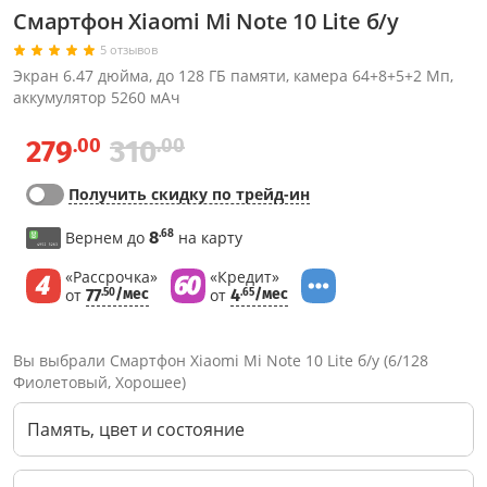
Смартфон Xiaomi Mi Note 10 Lite б/у
5 отзывов
Экран 6.47 дюйма, до 128 ГБ памяти, камера 64+8+5+2 Мп,
аккумулятор 5260 мАч
.00
.00
279
310
Получить скидку по трейд-ин
.68
Вернем до
8
на карту
«Рассрочка»
«Кредит»
от
77
/мес
от
4
/мес
.50
.65
Вы выбрали Смартфон Xiaomi Mi Note 10 Lite б/у (6/128
Фиолетовый, Хорошее)
Память, цвет и состояние