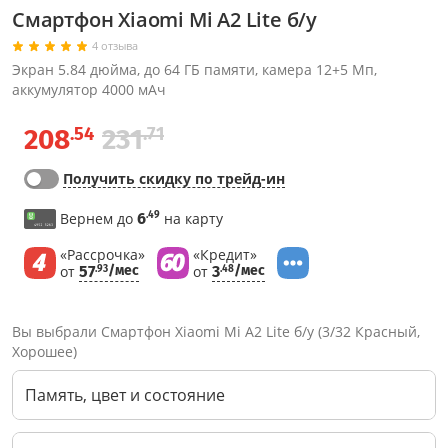
Смартфон Xiaomi Mi A2 Lite б/у
4 отзыва
Экран 5.84 дюйма, до 64 ГБ памяти, камера 12+5 Мп,
аккумулятор 4000 мАч
.54
.71
208
231
Получить скидку по трейд-ин
.49
Вернем до
6
на карту
«Рассрочка»
«Кредит»
от
57
/мес
от
3
/мес
.93
.48
Вы выбрали Смартфон Xiaomi Mi A2 Lite б/у (3/32 Красный,
Хорошее)
Память, цвет и состояние
Через соцсети (рекомендуется)
Выберите оператора для звонка
Если у Вас появились замечания по работе сотрудников компании, пожалуйста, обратитесь напрямую к руководству, воспользовавшись данной формой обратной связи.
Имя
Номер телефона (не обязательно)
Колл-цент работает с 10:00 до 21:00
С помощью аккаунта
Создать аккаунт
E-mail
Или закажите обратный звонок
Узнай первым!
E-mail
Имя