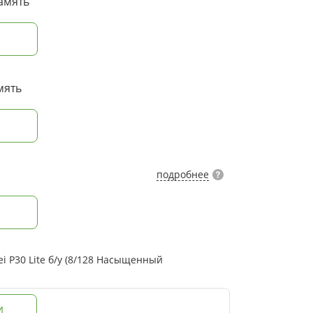
амять
мять
подробнее
 P30 Lite б/у (8/128 Насыщенный
И