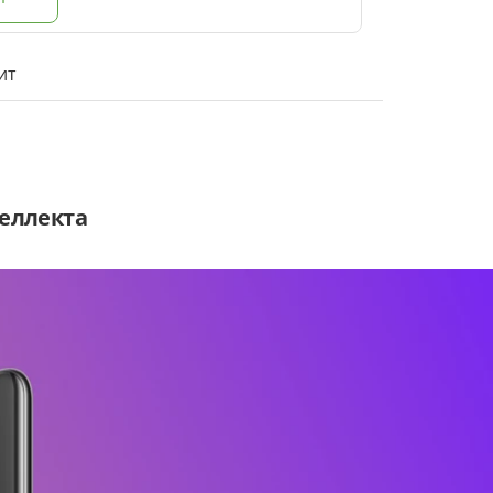
ит
теллекта