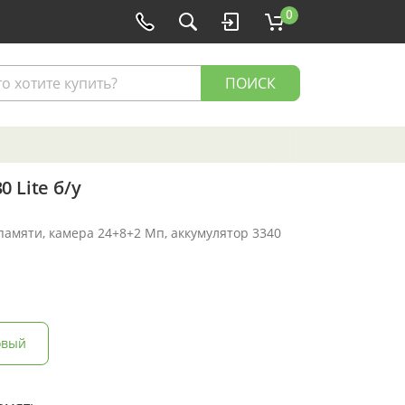
0
ПОИСК
 Lite б/у
 памяти, камера 24+8+2 Мп, аккумулятор 3340
овый