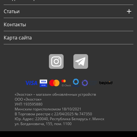
Через соцсети (рекомендуется)
Выберите оператора для звонка
Если у Вас появились замечания по работе сотрудников компании, пожалуйста, обратитесь напрямую к руководству, воспользовавшись данной формой обратной связи.
Статьи
Имя
Номер телефона (не обязательно)
Колл-цент работает с 10:00 до 21:00
С помощью аккаунта
Создать аккаунт
E-mail
Или закажите обратный звонок
Узнай первым!
E-mail
Имя
Пароль
Сообщение
Подписаться
Телефон
Секретные скидки в Telegram-канале
или
ПЕРЕЗВОНИТЕ МНЕ
Подписаться
Забыли пароль?
ОТПРАВИТЬ
Нажимая на кнопку “Подписаться”
вы соглашаетесь с условиями публичной оферты.
Контакты
Карта сайта
«Экосток» – магазин обновлённых устройств
ООО «Экосток»
УНП 193595880
Минским горисполкомом 18/10/2021
В Торговом реестре с 22/04/2025 № 747350
Юр. Адрес: 220040, Республика Беларусь г. Минск
ул. Богдановича, 155, пом. 1100