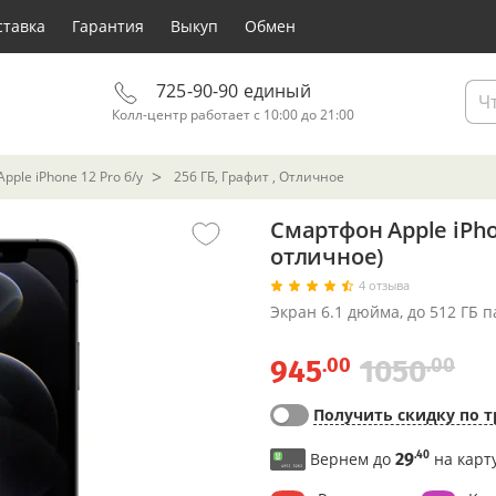
ставка
Гарантия
Выкуп
Обмен
725-90-90 единый
Колл-центр работает с 10:00 до 21:00
pple iPhone 12 Pro б/у
256 ГБ, Графит , Отличное
Смартфон Apple iPho
отличное)
4 отзыва
Экран 6.1 дюйма, до 512 ГБ 
.00
.00
945
1050
Получить скидку по т
.40
Вернем до
29
на карт