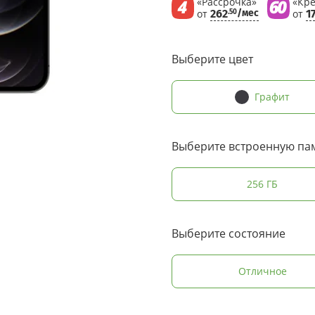
«Рассрочка»
«Кре
от
262
/мес
от
1
.50
Выберите цвет
Графит
Выберите встроенную па
256 ГБ
Выберите состояние
Отличное