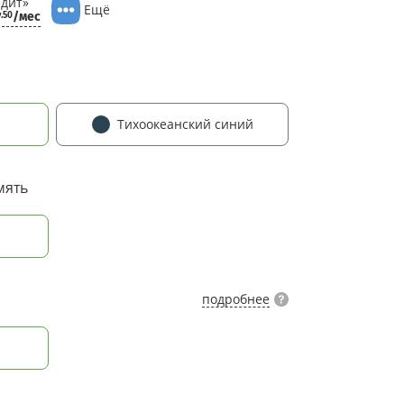
дит»
Ещё
7
/мес
.50
Тихоокеанский синий
мять
подробнее