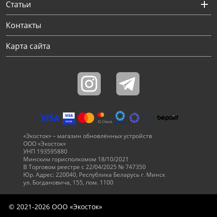
Статьи
Через соцсети (рекомендуется)
Выберите оператора для звонка
Если у Вас появились замечания по работе сотрудников компании, пожалуйста, обратитесь напрямую к руководству, воспользовавшись данной формой обратной связи.
Имя
Номер телефона (не обязательно)
Колл-цент работает с 10:00 до 21:00
С помощью аккаунта
Создать аккаунт
E-mail
Или закажите обратный звонок
Узнай первым!
E-mail
Имя
Пароль
Сообщение
Подписаться
Телефон
Секретные скидки в Telegram-канале
или
Контакты
ПЕРЕЗВОНИТЕ МНЕ
Подписаться
Забыли пароль?
ОТПРАВИТЬ
Нажимая на кнопку “Подписаться”
вы соглашаетесь с условиями публичной оферты.
Карта сайта
«Экосток» – магазин обновлённых устройств
ООО «Экосток»
УНП 193595880
Минским горисполкомом 18/10/2021
В Торговом реестре с 22/04/2025 № 747350
Юр. Адрес: 220040, Республика Беларусь г. Минск
ул. Богдановича, 155, пом. 1100
© 2021-2026 ООО «Экосток»