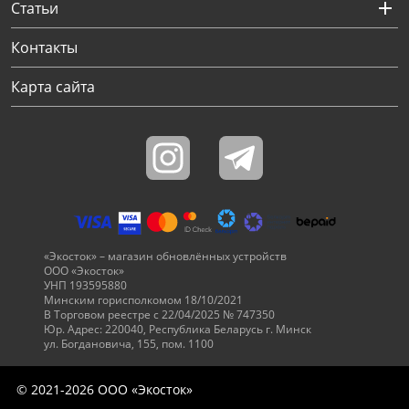
Статьи
Через соцсети (рекомендуется)
Выберите оператора для звонка
Если у Вас появились замечания по работе сотрудников компании, пожалуйста, обратитесь напрямую к руководству, воспользовавшись данной формой обратной связи.
Имя
Номер телефона (не обязательно)
Колл-цент работает с 10:00 до 21:00
С помощью аккаунта
Создать аккаунт
E-mail
Или закажите обратный звонок
Узнай первым!
E-mail
Имя
Пароль
Сообщение
Подписаться
Телефон
Секретные скидки в Telegram-канале
или
Контакты
ПЕРЕЗВОНИТЕ МНЕ
Подписаться
Забыли пароль?
ОТПРАВИТЬ
Нажимая на кнопку “Подписаться”
вы соглашаетесь с условиями публичной оферты.
Карта сайта
«Экосток» – магазин обновлённых устройств
ООО «Экосток»
УНП 193595880
Минским горисполкомом 18/10/2021
В Торговом реестре с 22/04/2025 № 747350
Юр. Адрес: 220040, Республика Беларусь г. Минск
ул. Богдановича, 155, пом. 1100
© 2021-2026 ООО «Экосток»